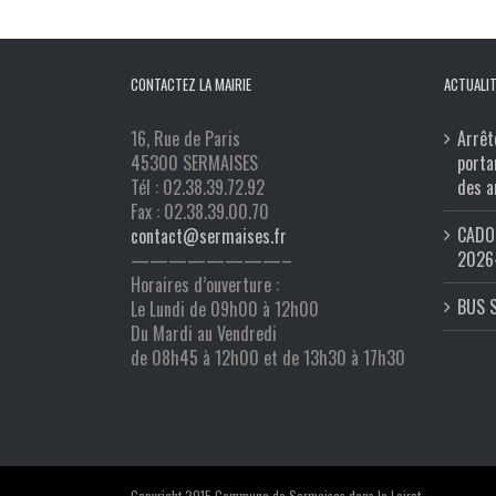
CONTACTEZ LA MAIRIE
ACTUALIT
16, Rue de Paris
Arrêt
45300 SERMAISES
porta
Tél : 02.38.39.72.92
des a
Fax : 02.38.39.00.70
CADO 
contact@sermaises.fr
2026
————————–
Horaires d’ouverture :
BUS 
Le Lundi de 09h00 à 12h00
Du Mardi au Vendredi
de 08h45 à 12h00 et de 13h30 à 17h30
Copyright 2015 Commune de Sermaises dans le Loiret