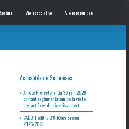
Séniors
Vie associative
Vie économique
Accueil
/
BAL COUNTRY
/
Bal country 2018
Actualités de Sermaises
Arrêté Préfectoral du 30 juin 2026
portant réglementation de la vente
des artifices de divertissement
CADO Théâtre d’Orléans Saison
2026-2027