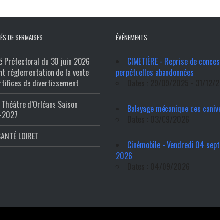
ÉS DE SERMAISES
ÉVÉNEMENTS
é Préfectoral du 30 juin 2026
CIMETIÈRE - Reprise de conces
nt réglementation de la vente
perpétuelles abandonnées
rtifices de divertissement
Dates : 29/09/2025 - 31/12/
Théâtre d’Orléans Saison
Balayage mécanique des caniv
-2027
Dates : 03/09/2026
SANTÉ LOIRET
Cinémobile - Vendredi 04 sep
2026
Dates : 04/09/2026