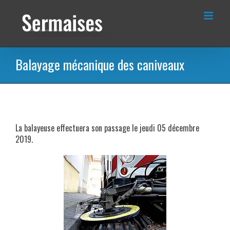
Passer
au
contenu
Balayage mécanique des caniveaux
La balayeuse effectuera son passage le jeudi 05 décembre
2019.