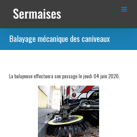
Passer
au
contenu
Balayage mécanique des caniveaux
La balayeuse effectuera son passage le jeudi 04 juin 2020.