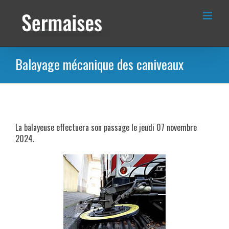
Passer
au
contenu
Balayage mécanique des caniveaux
La balayeuse effectuera son passage le jeudi 07 novembre
2024.