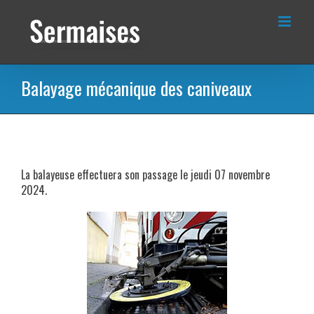
Passer
au
contenu
Balayage mécanique des caniveaux
La balayeuse effectuera son passage le jeudi 07 novembre
2024.