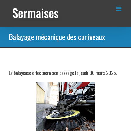
Passer
au
contenu
Balayage mécanique des caniveaux
La balayeuse effectuera son passage le jeudi 06 mars 2025.