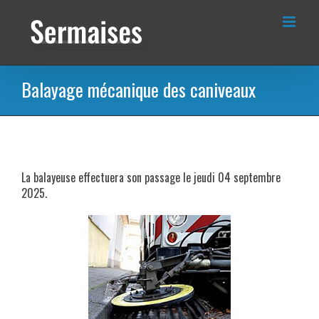
Passer
au
contenu
Balayage mécanique des caniveaux
La balayeuse effectuera son passage le jeudi 04 septembre
2025.