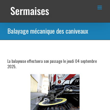
Passer
au
contenu
Balayage mécanique des caniveaux
La balayeuse effectuera son passage le jeudi 04 septembre
2025.