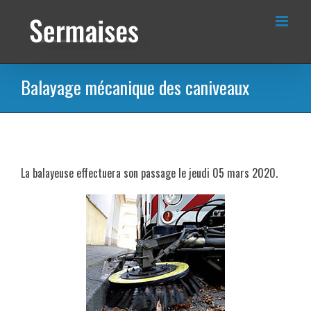
Passer
au
contenu
Balayage mécanique des caniveaux
La balayeuse effectuera son passage le jeudi 05 mars 2020.