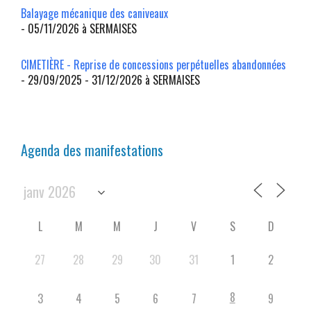
Balayage mécanique des caniveaux
- 05/11/2026 à SERMAISES
CIMETIÈRE - Reprise de concessions perpétuelles abandonnées
- 29/09/2025 - 31/12/2026 à SERMAISES
Agenda des manifestations
L
M
M
J
V
S
D
27
28
29
30
31
1
2
8
3
4
5
6
7
9