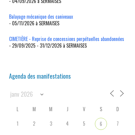
- 04/09/2026 à SERMAISES
Balayage mécanique des caniveaux
- 05/11/2026 à SERMAISES
CIMETIÈRE - Reprise de concessions perpétuelles abandonnées
- 29/09/2025 - 31/12/2026 à SERMAISES
Agenda des manifestations
L
M
M
J
V
S
D
1
2
3
4
5
7
6