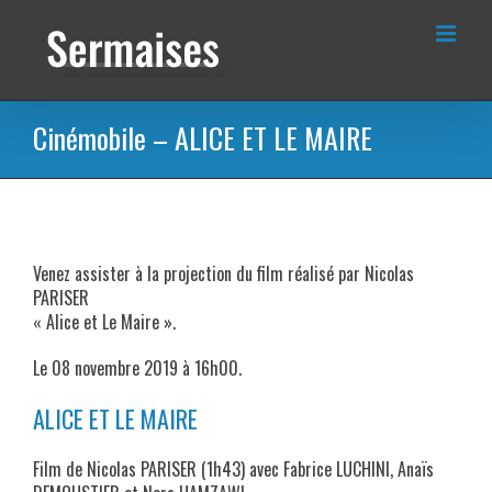
Passer
au
contenu
Cinémobile – ALICE ET LE MAIRE
Venez assister à la projection du film réalisé par Nicolas
PARISER
« Alice et Le Maire ».
Le 08 novembre 2019 à 16h00.
ALICE ET LE MAIRE
Film de Nicolas PARISER (1h43) avec Fabrice LUCHINI, Anaïs