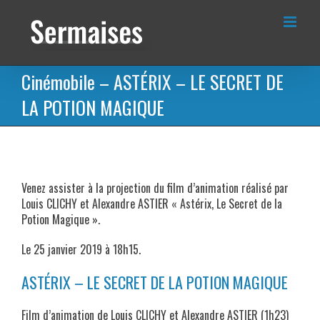
Passer
au
contenu
Cinémobile – ASTÉRIX – LE SECRET DE
LA POTION MAGIQUE
Venez assister à la projection du film d’animation réalisé par
Louis CLICHY et Alexandre ASTIER « Astérix, Le Secret de la
Potion Magique ».
Le 25 janvier 2019 à 18h15.
ASTÉRIX – LE SECRET DE LA POTION MAGIQUE
Film d’animation de Louis CLICHY et Alexandre ASTIER (1h23)