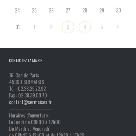
24
25
26
27
28
29
30
31
1
2
5
6
3
4
CONTACTEZ LA MAIRIE
16, Rue de Paris
45300 SERMAISES
Tél : 02.38.39.72.92
Fax : 02.38.39.00.70
contact@sermaises.fr
————————–
Horaires d’ouverture :
Le Lundi de 09h00 à 12h00
Du Mardi au Vendredi
de 08h45 à 12h00 et de 13h30 à 17h30