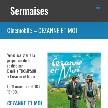
Passer
au
contenu
Cinémobile – CEZANNE ET MOI
Venez assister à la
projection du film
réalisé par
Danièle THOMPSON
« Cezanne et Moi ».
Le 11 novembre 2016 à
18h00.
CEZANNE ET MOI