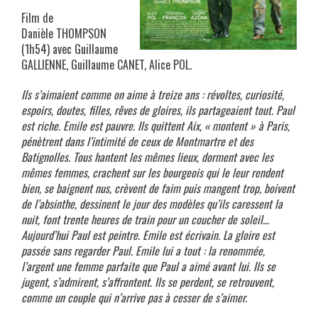
Film de
Danièle THOMPSON
(1h54) avec Guillaume
GALLIENNE, Guillaume CANET, Alice POL.
Ils s’aimaient comme on aime à treize ans : révoltes, curiosité,
espoirs, doutes, filles, rêves de gloires, ils partageaient tout. Paul
est riche. Emile est pauvre. Ils quittent Aix, « montent » à Paris,
pénètrent dans l’intimité de ceux de Montmartre et des
Batignolles. Tous hantent les mêmes lieux, dorment avec les
mêmes femmes, crachent sur les bourgeois qui le leur rendent
bien, se baignent nus, crèvent de faim puis mangent trop, boivent
de l’absinthe, dessinent le jour des modèles qu’ils caressent la
nuit, font trente heures de train pour un coucher de soleil…
Aujourd’hui Paul est peintre. Emile est écrivain. La gloire est
passée sans regarder Paul. Emile lui a tout : la renommée,
l’argent une femme parfaite que Paul a aimé avant lui. Ils se
jugent, s’admirent, s’affrontent. Ils se perdent, se retrouvent,
comme un couple qui n’arrive pas à cesser de s’aimer.