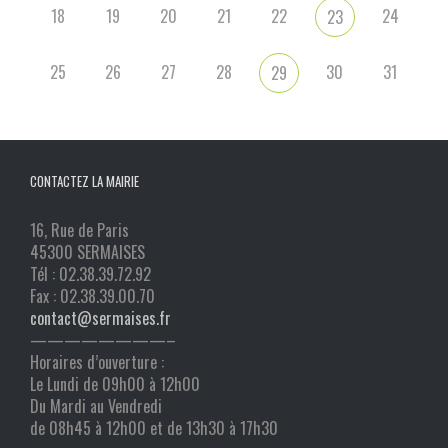
18
19
20
21
22
24
23
25
26
27
28
30
31
29
CONTACTEZ LA MAIRIE
16, Rue de Paris
45300 SERMAISES
Tél : 02.38.39.72.92
Fax : 02.38.39.00.70
contact@sermaises.fr
————————–
Horaires d’ouverture :
Le Lundi de 09h00 à 12h00
Du Mardi au Vendredi
de 08h45 à 12h00 et de 13h30 à 17h30