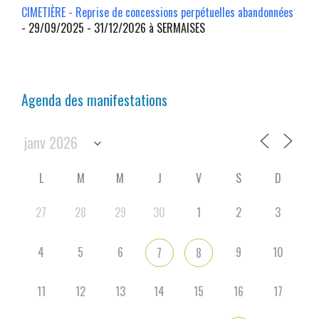
CIMETIÈRE - Reprise de concessions perpétuelles abandonnées
- 29/09/2025 - 31/12/2026 à SERMAISES
Agenda des manifestations
L
M
M
J
V
S
D
27
28
29
30
1
2
3
4
5
6
9
10
7
8
11
12
13
14
15
16
17