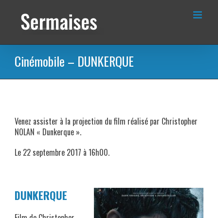
Passer
au
contenu
Cinémobile – DUNKERQUE
Venez assister à la projection du film réalisé par Christopher
NOLAN « Dunkerque ».
Le 22 septembre 2017 à 16h00.
DUNKERQUE
Film de Christopher