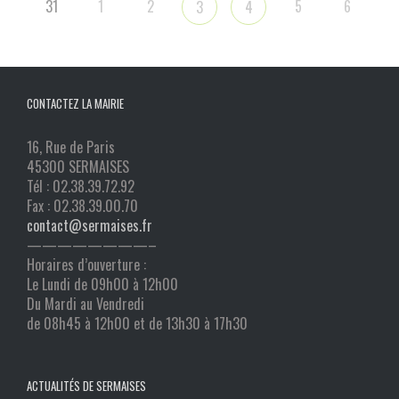
31
1
2
5
6
3
4
CONTACTEZ LA MAIRIE
16, Rue de Paris
45300 SERMAISES
Tél : 02.38.39.72.92
Fax : 02.38.39.00.70
contact@sermaises.fr
————————–
Horaires d’ouverture :
Le Lundi de 09h00 à 12h00
Du Mardi au Vendredi
de 08h45 à 12h00 et de 13h30 à 17h30
ACTUALITÉS DE SERMAISES