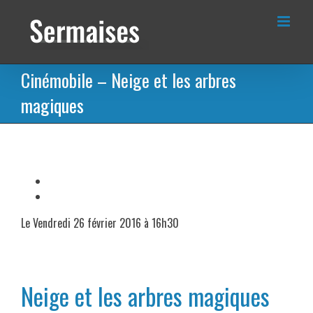
Passer
au
contenu
Cinémobile – Neige et les arbres
magiques
Le Vendredi 26 février 2016 à 16h30
Neige et les arbres magiques