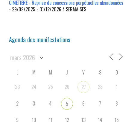
CIMETIÈRE - Reprise de concessions perpétuelles abandonnées
- 29/09/2025 - 31/12/2026 à SERMAISES
Agenda des manifestations
L
M
M
J
V
S
D
23
24
25
26
28
1
27
2
3
4
6
7
8
5
9
10
11
12
13
14
15