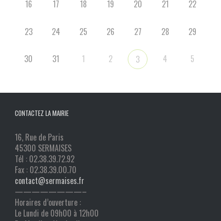
16
17
18
19
20
21
22
23
24
25
26
27
28
29
30
31
1
2
4
5
3
CONTACTEZ LA MAIRIE
16, Rue de Paris
45300 SERMAISES
Tél : 02.38.39.72.92
Fax : 02.38.39.00.70
contact@sermaises.fr
————————–
Horaires d’ouverture :
Le Lundi de 09h00 à 12h00