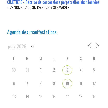
CIMETIÈRE - Reprise de concessions perpétuelles abandonnées
- 29/09/2025 - 31/12/2026 à SERMAISES
Agenda des manifestations
L
M
M
J
V
S
D
30
31
1
2
4
5
3
6
7
8
9
11
12
10
13
14
15
16
17
18
19