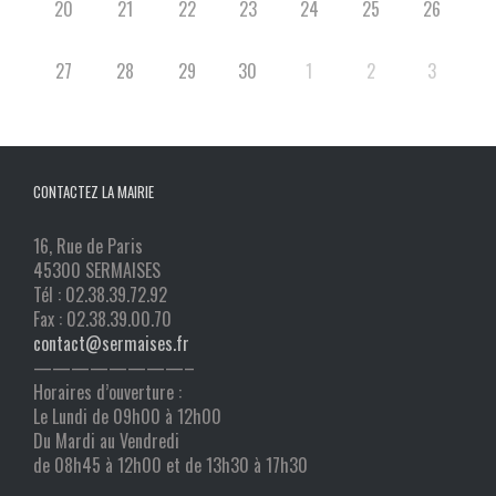
20
21
22
23
24
25
26
27
28
29
30
1
2
3
CONTACTEZ LA MAIRIE
16, Rue de Paris
45300 SERMAISES
Tél : 02.38.39.72.92
Fax : 02.38.39.00.70
contact@sermaises.fr
————————–
Horaires d’ouverture :
Le Lundi de 09h00 à 12h00
Du Mardi au Vendredi
de 08h45 à 12h00 et de 13h30 à 17h30