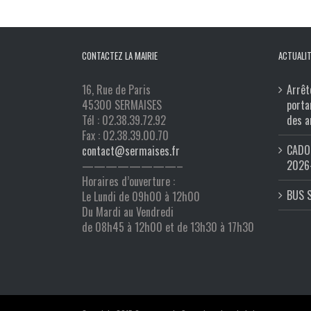
CONTACTEZ LA MAIRIE
ACTUALIT
16, Rue de Paris
Arrêt
45300 SERMAISES
porta
Tél : 02.38.39.72.92
des a
Fax : 02.38.39.00.70
CADO 
contact@sermaises.fr
2026
————————–
Horaires d’ouverture :
BUS 
Le Lundi de 09h00 à 12h00
Du Mardi au Vendredi
de 08h45 à 12h00 et de 13h30 à 17h30