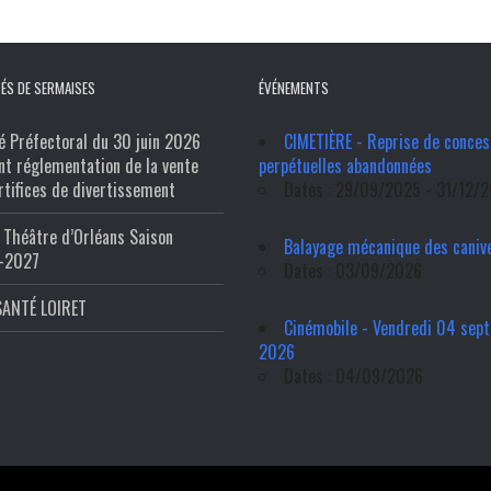
ÉS DE SERMAISES
ÉVÉNEMENTS
é Préfectoral du 30 juin 2026
CIMETIÈRE - Reprise de conces
nt réglementation de la vente
perpétuelles abandonnées
rtifices de divertissement
Dates : 29/09/2025 - 31/12/
Théâtre d’Orléans Saison
Balayage mécanique des caniv
-2027
Dates : 03/09/2026
SANTÉ LOIRET
Cinémobile - Vendredi 04 sep
2026
Dates : 04/09/2026