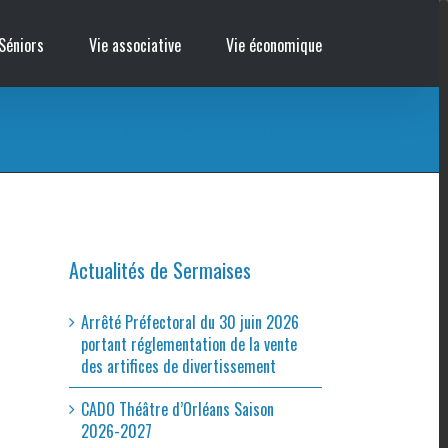
Séniors
Vie associative
Vie économique
Accueil
/
Cinémobile – LA PROPHÉTIE DE L’HORLOGE
Actualités de Sermaises
Arrêté Préfectoral du 30 juin 2026
portant réglementation de la vente
des artifices de divertissement
CADO Théâtre d’Orléans Saison
2026-2027