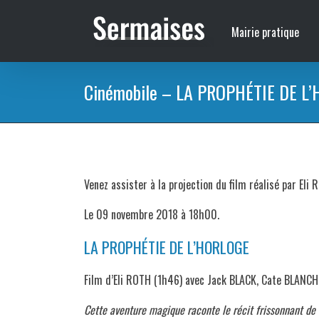
Passer
au
Mairie pratique
contenu
Cinémobile – LA PROPHÉTIE DE L
Venez assister à la projection du film réalisé par Eli
Le 09 novembre 2018 à 18h00.
LA PROPHÉTIE DE L’HORLOGE
Film d’Eli ROTH (1h46) avec Jack BLACK, Cate BLANC
Cette aventure magique raconte le récit frissonnant de Le