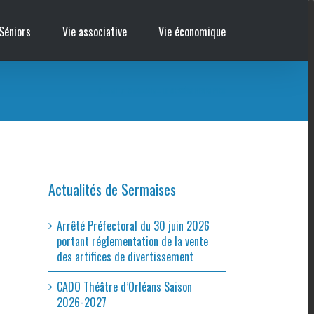
Séniors
Vie associative
Vie économique
Accueil
/
Cinémobile – LE MYSTÈRE HENRI PICK
Actualités de Sermaises
Arrêté Préfectoral du 30 juin 2026
portant réglementation de la vente
des artifices de divertissement
CADO Théâtre d’Orléans Saison
2026-2027