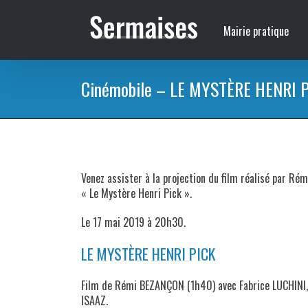
Passer
au
Mairie pratique
contenu
Cinémobile – LE MYSTÈRE HENRI 
Venez assister à la projection du film réalisé par R
« Le Mystère Henri Pick ».
Le 17 mai 2019 à 20h30.
LE MYSTÈRE HENRI PICK
Film de Rémi BEZANÇON (1h40) avec Fabrice LUCHINI,
ISAAZ.