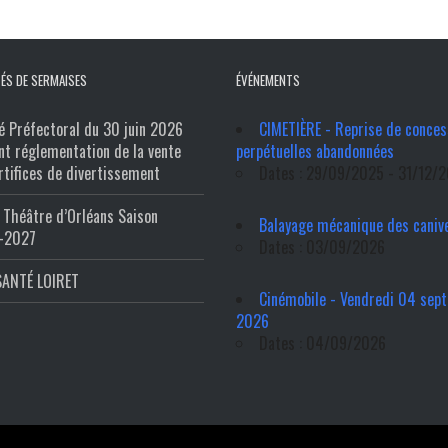
ÉS DE SERMAISES
ÉVÉNEMENTS
é Préfectoral du 30 juin 2026
CIMETIÈRE - Reprise de conces
nt réglementation de la vente
perpétuelles abandonnées
rtifices de divertissement
Dates : 29/09/2025 - 31/12/
Théâtre d’Orléans Saison
Balayage mécanique des caniv
-2027
Dates : 03/09/2026
SANTÉ LOIRET
Cinémobile - Vendredi 04 sep
2026
Dates : 04/09/2026