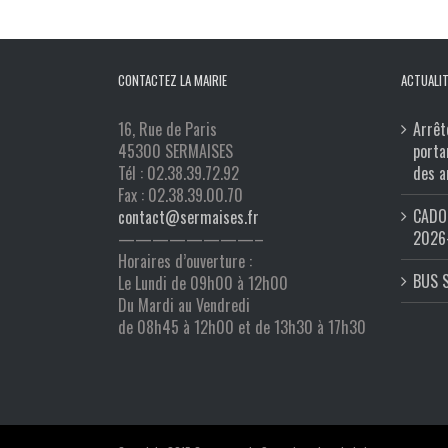
CONTACTEZ LA MAIRIE
ACTUALIT
16, Rue de Paris
Arrêt
45300 SERMAISES
porta
Tél : 02.38.39.72.92
des a
Fax : 02.38.39.00.70
CADO 
contact@sermaises.fr
2026
————————–
Horaires d’ouverture :
BUS 
Le Lundi de 09h00 à 12h00
Du Mardi au Vendredi
de 08h45 à 12h00 et de 13h30 à 17h30