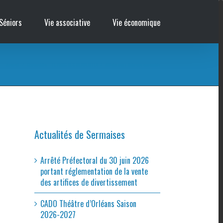
Séniors
Vie associative
Vie économique
Accueil
/
Cinémobile – LE PARC DES MERVEILLES
/
Affiche nous finirons ensemble
Actualités de Sermaises
Arrêté Préfectoral du 30 juin 2026
portant réglementation de la vente
des artifices de divertissement
CADO Théâtre d’Orléans Saison
2026-2027