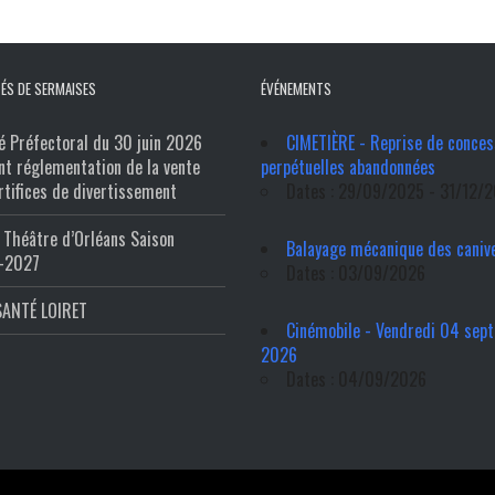
ÉS DE SERMAISES
ÉVÉNEMENTS
é Préfectoral du 30 juin 2026
CIMETIÈRE - Reprise de conces
nt réglementation de la vente
perpétuelles abandonnées
rtifices de divertissement
Dates : 29/09/2025 - 31/12/
Théâtre d’Orléans Saison
Balayage mécanique des caniv
-2027
Dates : 03/09/2026
SANTÉ LOIRET
Cinémobile - Vendredi 04 sep
2026
Dates : 04/09/2026