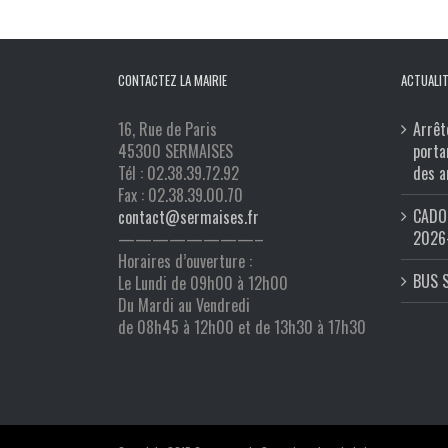
CONTACTEZ LA MAIRIE
ACTUALIT
16, Rue de Paris
Arrêt
45300 SERMAISES
porta
Tél : 02.38.39.72.92
des a
Fax : 02.38.39.00.70
CADO 
contact@sermaises.fr
2026
————————–
Horaires d’ouverture :
BUS 
Le Lundi de 09h00 à 12h00
Du Mardi au Vendredi
de 08h45 à 12h00 et de 13h30 à 17h30