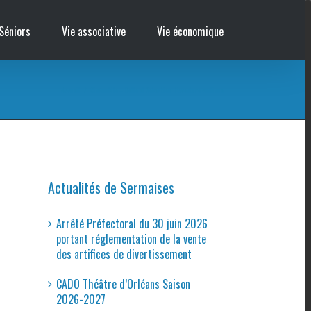
Séniors
Vie associative
Vie économique
Accueil
/
Cinémobile – Belle et Sebastien : l’aventure continue
Actualités de Sermaises
Arrêté Préfectoral du 30 juin 2026
portant réglementation de la vente
des artifices de divertissement
CADO Théâtre d’Orléans Saison
2026-2027