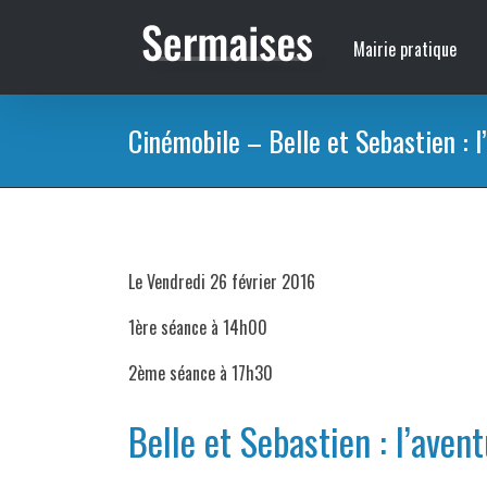
Passer
au
Mairie pratique
contenu
Cinémobile – Belle et Sebastien : l
Le Vendredi 26 février 2016
1ère séance à 14h00
2ème séance à 17h30
Belle et Sebastien : l’aven