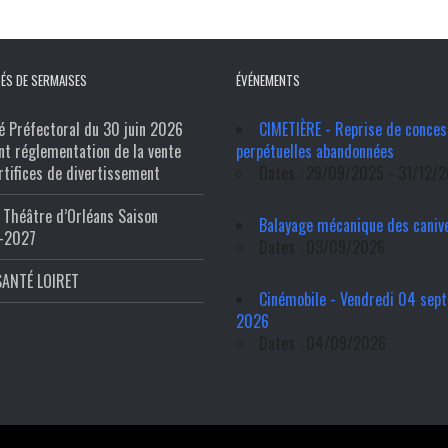
ÉS DE SERMAISES
ÉVÉNEMENTS
é Préfectoral du 30 juin 2026
CIMETIÈRE - Reprise de conces
nt réglementation de la vente
perpétuelles abandonnées
rtifices de divertissement
Dates : 29/09/2025 - 31/12/
Théâtre d’Orléans Saison
Balayage mécanique des caniv
-2027
Dates : 03/09/2026
SANTÉ LOIRET
Cinémobile - Vendredi 04 sep
2026
Dates : 04/09/2026