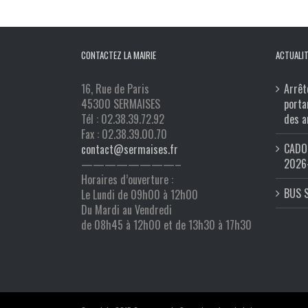
CONTACTEZ LA MAIRIE
ACTUALIT
16, Rue de Paris
Arrêt
45300 SERMAISES
porta
Tél : 02.38.39.72.92
des a
Fax : 02.38.39.00.70
CADO 
contact@sermaises.fr
2026
————————–
Horaires d’ouverture :
BUS 
Le Lundi de 09h00 à 12h00
Du Mardi au Vendredi
de 08h45 à 12h00 et de 13h30 à 17h30