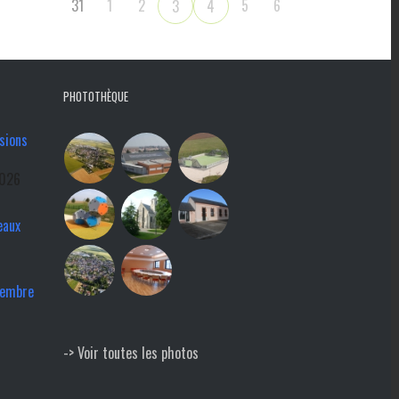
31
1
2
5
6
3
4
PHOTOTHÈQUE
sions
2026
eaux
tembre
-> Voir toutes les photos