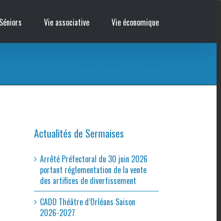
Séniors
Vie associative
Vie économique
Accueil
/
Cinémobile – L’ÉCOLE EST FINIE
Actualités de Sermaises
Arrêté Préfectoral du 30 juin 2026
portant réglementation de la vente
des artifices de divertissement
CADO Théâtre d’Orléans Saison
2026-2027