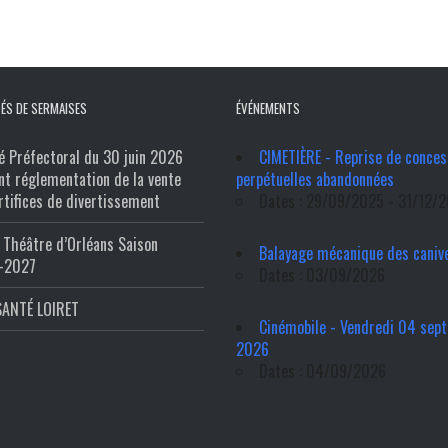
ÉS DE SERMAISES
ÉVÉNEMENTS
é Préfectoral du 30 juin 2026
CIMETIÈRE - Reprise de conces
nt réglementation de la vente
perpétuelles abandonnées
rtifices de divertissement
Dates : 29/09/2025 - 31/12/
Théâtre d’Orléans Saison
Balayage mécanique des caniv
-2027
Dates : 03/09/2026
SANTÉ LOIRET
Cinémobile - Vendredi 04 sep
2026
Dates : 04/09/2026