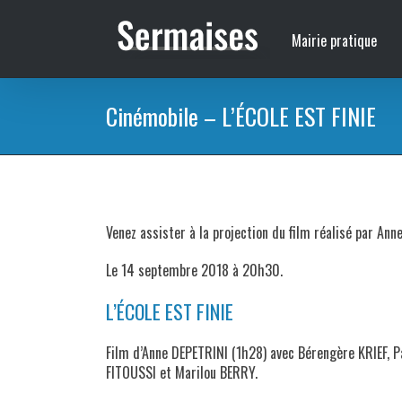
Passer
au
Mairie pratique
contenu
Cinémobile – L’ÉCOLE EST FINIE
Venez assister à la projection du film réalisé par Anne
Le 14 septembre 2018 à 20h30.
L’ÉCOLE EST FINIE
Film d’Anne DEPETRINI (1h28) avec Bérengère KRIEF, 
FITOUSSI et Marilou BERRY.