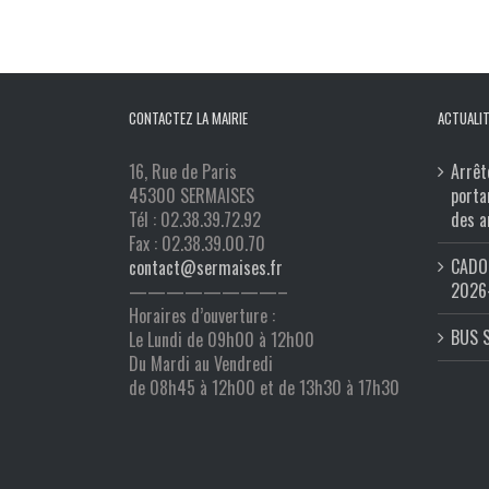
CONTACTEZ LA MAIRIE
ACTUALIT
16, Rue de Paris
Arrêt
45300 SERMAISES
porta
Tél : 02.38.39.72.92
des a
Fax : 02.38.39.00.70
CADO 
contact@sermaises.fr
2026
————————–
Horaires d’ouverture :
BUS 
Le Lundi de 09h00 à 12h00
Du Mardi au Vendredi
de 08h45 à 12h00 et de 13h30 à 17h30