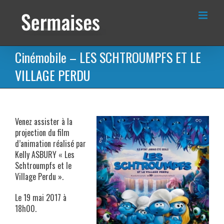
Passer
au
contenu
Cinémobile – LES SCHTROUMPFS ET LE
VILLAGE PERDU
Venez assister à la
projection du film
d’animation réalisé par
Kelly ASBURY « Les
Schtroumpfs et le
Village Perdu ».
Le 19 mai 2017 à
18h00.