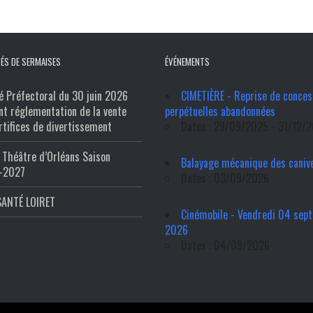
ÉS DE SERMAISES
ÉVÉNEMENTS
é Préfectoral du 30 juin 2026
CIMETIÈRE - Reprise de conces
nt réglementation de la vente
perpétuelles abandonnées
rtifices de divertissement
Dates : 29/09/2025 - 31/12/
Théâtre d’Orléans Saison
Balayage mécanique des caniv
-2027
Dates : 03/09/2026
SANTÉ LOIRET
Cinémobile - Vendredi 04 sep
2026
Dates : 04/09/2026