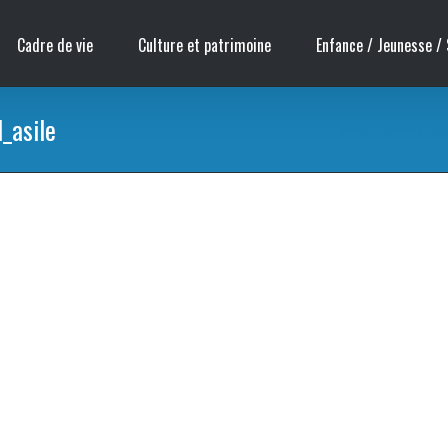
Cadre de vie
Culture et patrimoine
Enfance / Jeunesse / 
_asile
Accueil
/
Cinémobile – LES