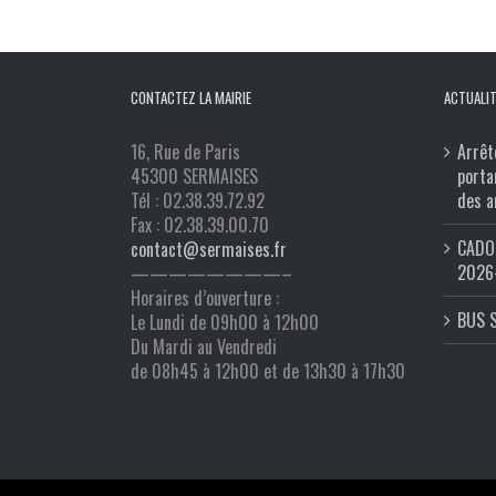
CONTACTEZ LA MAIRIE
ACTUALIT
16, Rue de Paris
Arrêt
45300 SERMAISES
porta
Tél : 02.38.39.72.92
des a
Fax : 02.38.39.00.70
CADO 
contact@sermaises.fr
2026
————————–
Horaires d’ouverture :
BUS 
Le Lundi de 09h00 à 12h00
Du Mardi au Vendredi
de 08h45 à 12h00 et de 13h30 à 17h30