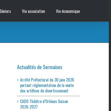
Séniors
Vie associative
Vie économique
 VIEUX FOURNEAUX 2 : BONS POUR L’ASILE
/
les_vieux_fourneaux_2__bons_pour_l_asile
Actualités de Sermaises
Arrêté Préfectoral du 30 juin 2026
portant réglementation de la vente
des artifices de divertissement
CADO Théâtre d’Orléans Saison
2026-2027