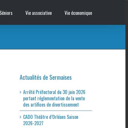
Séniors
Vie associative
Vie économique
Accueil
/
Cinémobile – NORMANDIE NUE
Actualités de Sermaises
Arrêté Préfectoral du 30 juin 2026
portant réglementation de la vente
des artifices de divertissement
CADO Théâtre d’Orléans Saison
2026-2027