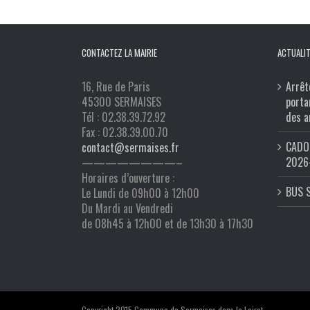
CONTACTEZ LA MAIRIE
ACTUALIT
16, Rue de Paris
Arrêt
45300 SERMAISES
porta
Tél : 02.38.39.72.92
des a
Fax : 02.38.39.00.70
CADO 
contact@sermaises.fr
2026
————————–
Horaires d’ouverture :
BUS 
Le Lundi de 09h00 à 12h00
Du Mardi au Vendredi
de 08h45 à 12h00 et de 13h30 à 17h30
Copyright 2015 Commune de Sermaises dans le Loiret