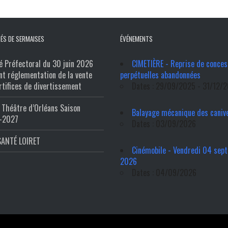
ÉS DE SERMAISES
ÉVÉNEMENTS
é Préfectoral du 30 juin 2026
CIMETIÈRE - Reprise de conces
nt réglementation de la vente
perpétuelles abandonnées
rtifices de divertissement
Dates : 29/09/2025 - 31/12/
Théâtre d’Orléans Saison
Balayage mécanique des caniv
-2027
Dates : 03/09/2026
SANTÉ LOIRET
Cinémobile - Vendredi 04 sep
2026
Dates : 04/09/2026