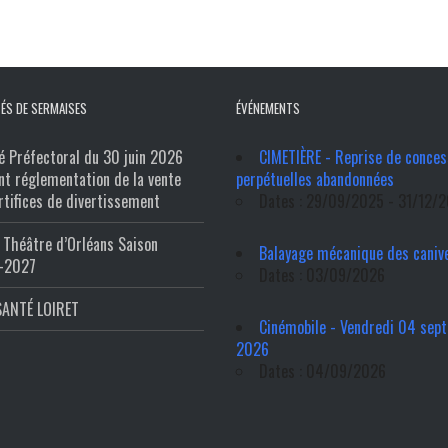
ÉS DE SERMAISES
ÉVÉNEMENTS
é Préfectoral du 30 juin 2026
CIMETIÈRE - Reprise de conces
nt réglementation de la vente
perpétuelles abandonnées
rtifices de divertissement
Dates : 29/09/2025 - 31/12/
Théâtre d’Orléans Saison
Balayage mécanique des caniv
-2027
Dates : 03/09/2026
SANTÉ LOIRET
Cinémobile - Vendredi 04 sep
2026
Dates : 04/09/2026