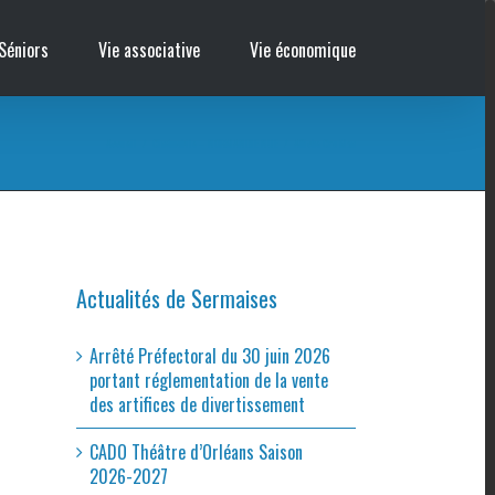
Séniors
Vie associative
Vie économique
Accueil
/
Cinémobile – NORMANDIE NUE
/
Affiche Cro Man
Actualités de Sermaises
Arrêté Préfectoral du 30 juin 2026
portant réglementation de la vente
des artifices de divertissement
CADO Théâtre d’Orléans Saison
2026-2027