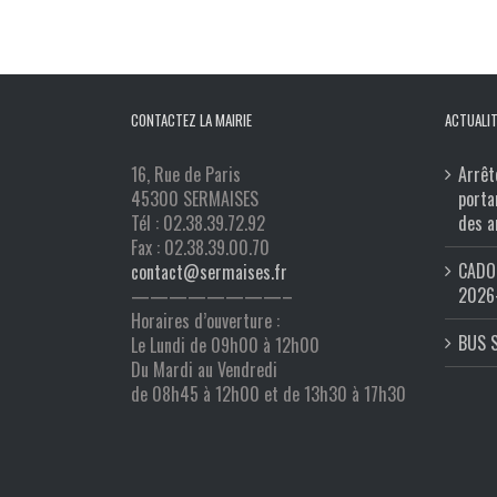
CONTACTEZ LA MAIRIE
ACTUALIT
16, Rue de Paris
Arrêt
45300 SERMAISES
porta
Tél : 02.38.39.72.92
des a
Fax : 02.38.39.00.70
CADO 
contact@sermaises.fr
2026
————————–
Horaires d’ouverture :
BUS 
Le Lundi de 09h00 à 12h00
Du Mardi au Vendredi
de 08h45 à 12h00 et de 13h30 à 17h30