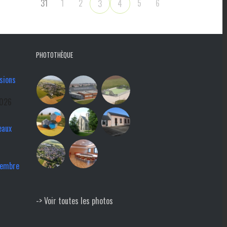
31
1
2
5
6
3
4
PHOTOTHÈQUE
sions
2026
eaux
tembre
-> Voir toutes les photos