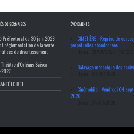
ÉS DE SERMAISES
ÉVÉNEMENTS
é Préfectoral du 30 juin 2026
CIMETIÈRE - Reprise de conces
nt réglementation de la vente
perpétuelles abandonnées
rtifices de divertissement
Dates : 29/09/2025 - 31/12/
Théâtre d’Orléans Saison
Balayage mécanique des caniv
-2027
Dates : 03/09/2026
SANTÉ LOIRET
Cinémobile - Vendredi 04 sep
2026
Dates : 04/09/2026