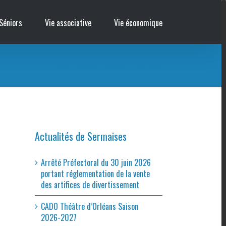
Séniors
Vie associative
Vie économique
Accueil
/
Cinémobile – PACHAMAMA
/
Affiche Wildlife
Actualités de Sermaises
Arrêté Préfectoral du 30 juin 2026
portant réglementation de la vente
des artifices de divertissement
CADO Théâtre d’Orléans Saison
2026-2027