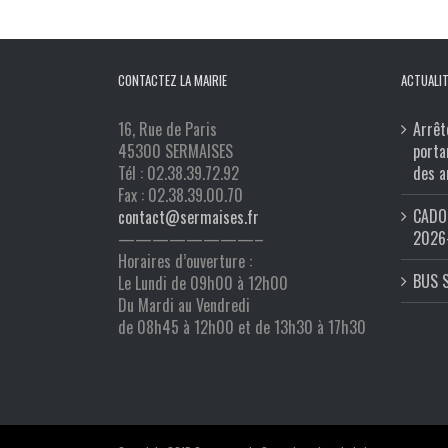
CONTACTEZ LA MAIRIE
ACTUALIT
16, Rue de Paris
Arrêt
45300 SERMAISES
porta
Tél : 02.38.39.72.92
des a
Fax : 02.38.39.00.70
CADO 
contact@sermaises.fr
2026
————————–
Horaires d’ouverture :
BUS 
Le Lundi de 09h00 à 12h00
Du Mardi au Vendredi
de 08h45 à 12h00 et de 13h30 à 17h30