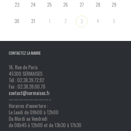
23
24
25
26
27
28
29
30
31
1
2
4
5
3
CONTACTEZ LA MAIRIE
16, Rue de Paris
45300 SERMAISES
Tél : 02.38.39.72.92
Fax : 02.38.39.00.70
contact@sermaises.fr
————————–
Horaires d’ouverture :
Le Lundi de 09h00 à 12h00
Du Mardi au Vendredi
de 08h45 à 12h00 et de 13h30 à 17h30