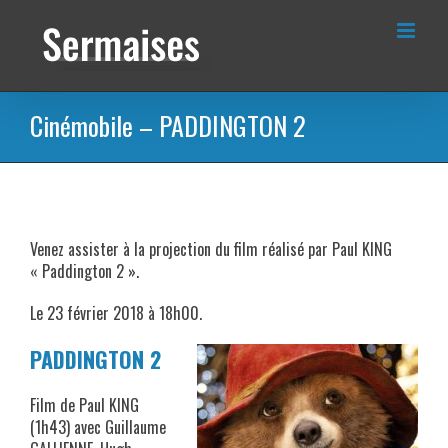
Passer
au
contenu
Cinémobile – PADDINGTON 2
Venez assister à la projection du film réalisé par Paul KING
« Paddington 2 ».
Le 23 février 2018 à 18h00.
PADDINGTON 2
Film de Paul KING
(1h43) avec Guillaume