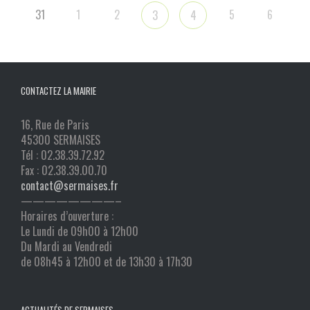
31
1
2
5
6
3
4
CONTACTEZ LA MAIRIE
16, Rue de Paris
45300 SERMAISES
Tél : 02.38.39.72.92
Fax : 02.38.39.00.70
contact@sermaises.fr
————————–
Horaires d’ouverture :
Le Lundi de 09h00 à 12h00
Du Mardi au Vendredi
de 08h45 à 12h00 et de 13h30 à 17h30
ACTUALITÉS DE SERMAISES