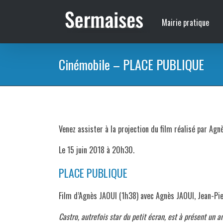
Passer
au
Mairie pratique
contenu
Cinémobile – PLACE PUBLIQUE
Venez assister à la projection du film réalisé par Agn
Le 15 juin 2018 à 20h30.
PLACE PUBLIQUE
Film d’Agnès JAOUI (1h38) avec Agnès JAOUI, Jean-Pi
Castro, autrefois star du petit écran, est à présent un a