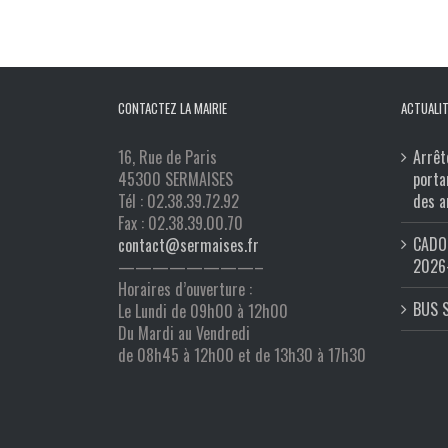
CONTACTEZ LA MAIRIE
ACTUALIT
16, Rue de Paris
Arrêt
45300 SERMAISES
porta
Tél : 02.38.39.72.92
des a
Fax : 02.38.39.00.70
CADO 
contact@sermaises.fr
2026
————————–
Horaires d’ouverture :
BUS 
Le Lundi de 09h00 à 12h00
Du Mardi au Vendredi
de 08h45 à 12h00 et de 13h30 à 17h30