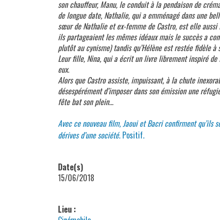
son chauffeur, Manu, le conduit à la pendaison de créma
de longue date, Nathalie, qui a emménagé dans une bell
sœur de Nathalie et ex-femme de Castro, est elle aussi i
ils partageaient les mêmes idéaux mais le succès a con
plutôt au cynisme) tandis qu’Hélène est restée fidèle à 
Leur fille, Nina, qui a écrit un livre librement inspiré de 
eux.
Alors que Castro assiste, impuissant, à la chute inexor
désespérément d’imposer dans son émission une réfugié
fête bat son plein…
Avec ce nouveau film, Jaoui et Bacri confirment qu’ils so
dérives d’une société
. Positif.
Date(s)
15/06/2018
Lieu :
Cinémobile