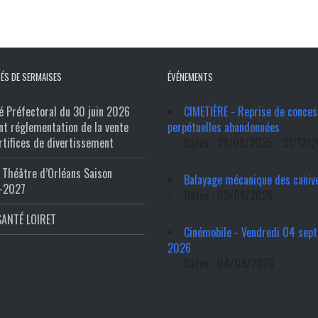
ÉS DE SERMAISES
ÉVÉNEMENTS
é Préfectoral du 30 juin 2026
CIMETIÈRE - Reprise de conces
nt réglementation de la vente
perpétuelles abandonnées
rtifices de divertissement
Dates : 29/09/2025 - 31/12/
Théâtre d’Orléans Saison
Balayage mécanique des caniv
-2027
Dates : 03/09/2026
SANTÉ LOIRET
Cinémobile - Vendredi 04 sep
2026
Dates : 04/09/2026