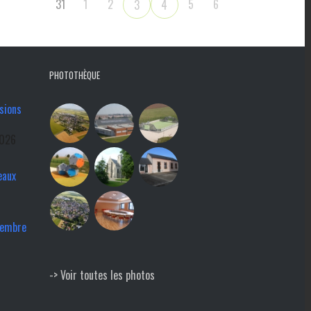
31
1
2
5
6
3
4
PHOTOTHÈQUE
sions
2026
eaux
tembre
-> Voir toutes les photos