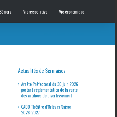
Séniors
Vie associative
Vie économique
Accueil
/
Cinémobile – PLACE PUBLIQUE
Actualités de Sermaises
Arrêté Préfectoral du 30 juin 2026
portant réglementation de la vente
des artifices de divertissement
CADO Théâtre d’Orléans Saison
2026-2027