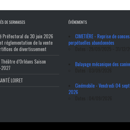
ÉS DE SERMAISES
ÉVÉNEMENTS
é Préfectoral du 30 juin 2026
CIMETIÈRE - Reprise de conces
nt réglementation de la vente
perpétuelles abandonnées
rtifices de divertissement
Dates : 29/09/2025 - 31/12/
Théâtre d’Orléans Saison
Balayage mécanique des caniv
-2027
Dates : 03/09/2026
SANTÉ LOIRET
Cinémobile - Vendredi 04 sep
2026
Dates : 04/09/2026