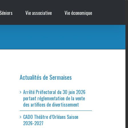
Séniors
Vie associative
Vie économique
Accueil
/
Cinémobile – RAID DINGUE
/
Affiche Raid Dingue
Actualités de Sermaises
Arrêté Préfectoral du 30 juin 2026
portant réglementation de la vente
des artifices de divertissement
CADO Théâtre d’Orléans Saison
2026-2027