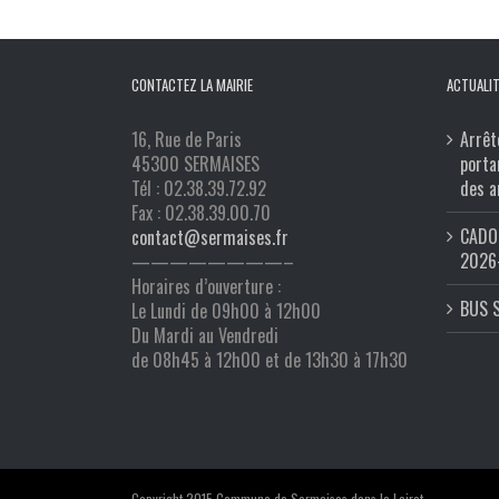
CONTACTEZ LA MAIRIE
ACTUALIT
16, Rue de Paris
Arrêt
45300 SERMAISES
porta
Tél : 02.38.39.72.92
des a
Fax : 02.38.39.00.70
CADO 
contact@sermaises.fr
2026
————————–
Horaires d’ouverture :
BUS 
Le Lundi de 09h00 à 12h00
Du Mardi au Vendredi
de 08h45 à 12h00 et de 13h30 à 17h30
Copyright 2015 Commune de Sermaises dans le Loiret