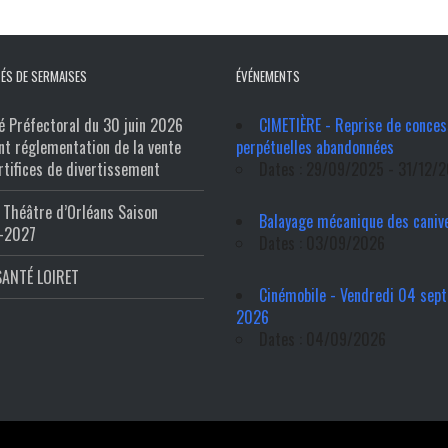
ÉS DE SERMAISES
ÉVÉNEMENTS
é Préfectoral du 30 juin 2026
CIMETIÈRE - Reprise de conces
nt réglementation de la vente
perpétuelles abandonnées
rtifices de divertissement
Dates : 29/09/2025 - 31/12/
Théâtre d’Orléans Saison
Balayage mécanique des caniv
-2027
Dates : 03/09/2026
SANTÉ LOIRET
Cinémobile - Vendredi 04 sep
2026
Dates : 04/09/2026