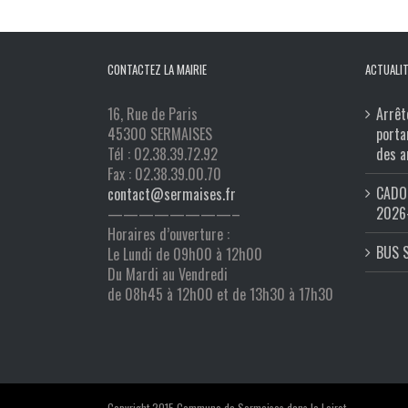
CONTACTEZ LA MAIRIE
ACTUALIT
16, Rue de Paris
Arrêt
45300 SERMAISES
porta
Tél : 02.38.39.72.92
des a
Fax : 02.38.39.00.70
CADO 
contact@sermaises.fr
2026
————————–
Horaires d’ouverture :
BUS 
Le Lundi de 09h00 à 12h00
Du Mardi au Vendredi
de 08h45 à 12h00 et de 13h30 à 17h30
Copyright 2015 Commune de Sermaises dans le Loiret