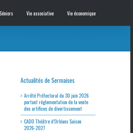
Séniors
Vie associative
Vie économique
Accueil
/
Cinémobile – LE CŒUR EN BRAILLE
/
Affiche Sully
Actualités de Sermaises
Arrêté Préfectoral du 30 juin 2026
portant réglementation de la vente
des artifices de divertissement
CADO Théâtre d’Orléans Saison
2026-2027