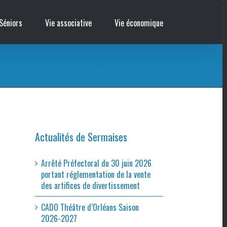
Séniors
Vie associative
Vie économique
Accueil
/
Cinémobile – SUPER-HÉROS MALGRÉ LUI
Actualités de Sermaises
Arrêté Préfectoral du 30 juin 2026
portant réglementation de la vente
des artifices de divertissement
CADO Théâtre d’Orléans Saison
2026-2027