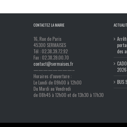
CONTACTEZ LA MAIRIE
ACTUALIT
16, Rue de Paris
Arrêt
45300 SERMAISES
porta
Tél : 02.38.39.72.92
des a
Fax : 02.38.39.00.70
CADO 
contact@sermaises.fr
2026
————————–
Horaires d’ouverture :
BUS 
Le Lundi de 09h00 à 12h00
Du Mardi au Vendredi
de 08h45 à 12h00 et de 13h30 à 17h30