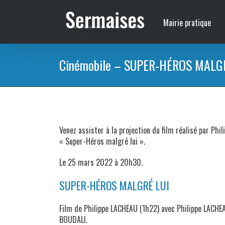
Passer
au
Mairie pratique
contenu
Cinémobile – SUPER-HÉROS MALG
Venez assister à la projection du film réalisé par Phi
« Super-Héros malgré lui ».
Le 25 mars 2022 à 20h30.
SUPER-HÉROS MALGRÉ LUI
Film de Philippe LACHEAU (1h22) avec Philippe LACHEA
BOUDALI.