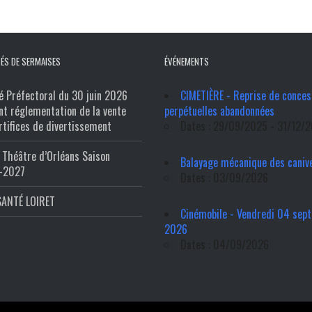
ÉS DE SERMAISES
ÉVÉNEMENTS
é Préfectoral du 30 juin 2026
CIMETIÈRE - Reprise de conces
nt réglementation de la vente
perpétuelles abandonnées
rtifices de divertissement
Dates : 29/09/2025 - 31/12/
Théâtre d’Orléans Saison
Balayage mécanique des caniv
-2027
Dates : 03/09/2026
SANTÉ LOIRET
Cinémobile - Vendredi 04 sep
2026
Dates : 04/09/2026