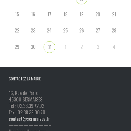
15
16
17
18
19
20
21
22
23
24
25
26
27
28
29
30
1
2
3
4
31
CONTACTEZ LA MAIRIE
16, Rue de Paris
45300 SERMAISES
Tél : 02.38.39.72.92
Fax : 02.38.39.00.70
contact@sermaises.fr
————————–