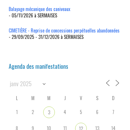
Balayage mécanique des caniveaux
- 05/11/2026 à SERMAISES
CIMETIÈRE - Reprise de concessions perpétuelles abandonnées
- 29/09/2025 - 31/12/2026 à SERMAISES
Agenda des manifestations
L
M
M
J
V
S
D
1
2
4
5
6
7
3
8
9
10
11
13
14
12