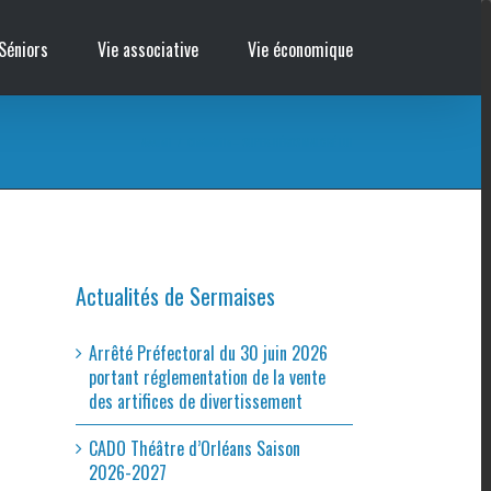
Séniors
Vie associative
Vie économique
Accueil
/
Cinémobile – SUPER-HÉROS MALGRÉ LUI
Actualités de Sermaises
Arrêté Préfectoral du 30 juin 2026
portant réglementation de la vente
des artifices de divertissement
CADO Théâtre d’Orléans Saison
2026-2027