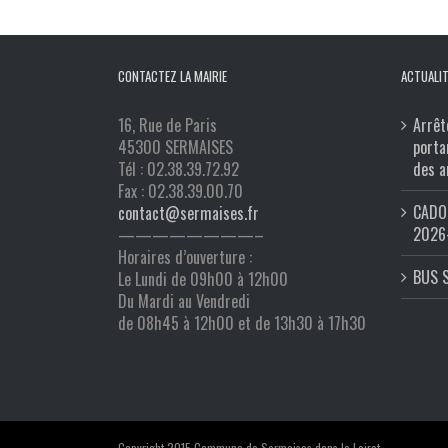
CONTACTEZ LA MAIRIE
ACTUALIT
16, Rue de Paris
Arrêt
45300 SERMAISES
porta
Tél : 02.38.39.72.92
des a
Fax : 02.38.39.00.70
CADO 
contact@sermaises.fr
2026
————————–
Horaires d’ouverture :
BUS 
Le Lundi de 09h00 à 12h00
Du Mardi au Vendredi
de 08h45 à 12h00 et de 13h30 à 17h30
Copyright 2015 Commune de Sermaises dans le Loiret