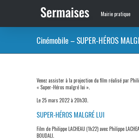
Passer
au
Mairie pratique
contenu
Cinémobile – SUPER-HÉROS MALG
Venez assister à la projection du film réalisé par Phi
« Super-Héros malgré lui ».
Le 25 mars 2022 à 20h30.
SUPER-HÉROS MALGRÉ LUI
Film de Philippe LACHEAU (1h22) avec Philippe LACHEA
BOUDALI.