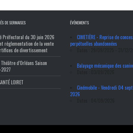
ÉS DE SERMAISES
ÉVÉNEMENTS
é Préfectoral du 30 juin 2026
CIMETIÈRE - Reprise de conces
nt réglementation de la vente
perpétuelles abandonnées
rtifices de divertissement
Dates : 29/09/2025 - 31/12/
Théâtre d’Orléans Saison
Balayage mécanique des caniv
-2027
Dates : 03/09/2026
SANTÉ LOIRET
Cinémobile - Vendredi 04 sep
2026
Dates : 04/09/2026