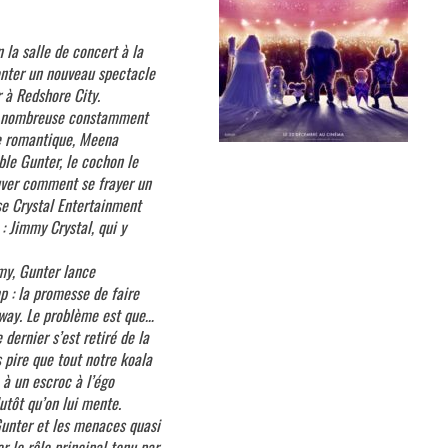
 la salle de concert à la
onter un nouveau spectacle
r à Redshore City.
le nombreuse constamment
le romantique, Meena
ble Gunter, le cochon le
ouver comment se frayer un
se Crystal Entertainment
: Jimmy Crystal, qui y
mmy, Gunter lance
p : la promesse de faire
loway. Le problème est que…
dernier s’est retiré de la
 pire que tout notre koala
 à un escroc à l’égo
utôt qu’on lui mente.
Gunter et les menaces quasi
r le rôle principal tenu par