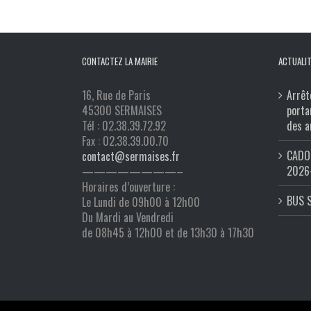
CONTACTEZ LA MAIRIE
ACTUALIT
16, Rue de Paris
Arrêt
45300 SERMAISES
porta
Tél : 02.38.39.72.92
des a
Fax : 02.38.39.00.70
CADO 
contact@sermaises.fr
2026
————————–
Horaires d’ouverture :
BUS 
Le Lundi de 09h00 à 12h00
Du Mardi au Vendredi
de 08h45 à 12h00 et de 13h30 à 17h30