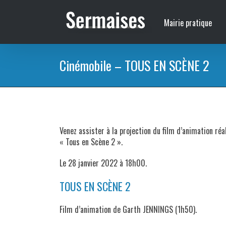
Passer
au
Mairie pratique
contenu
Cinémobile – TOUS EN SCÈNE 2
Venez assister à la projection du film d’animation ré
« Tous en Scène 2 ».
Le 28 janvier 2022 à 18h00.
TOUS EN SCÈNE 2
Film d’animation de Garth JENNINGS (1h50).