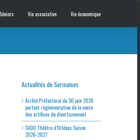
Séniors
Vie associative
Vie économique
Accueil
/
Cinémobile – TOUS EN SCÈNE 2
Actualités de Sermaises
Arrêté Préfectoral du 30 juin 2026
portant réglementation de la vente
des artifices de divertissement
CADO Théâtre d’Orléans Saison
2026-2027