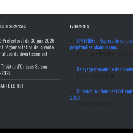
ÉS DE SERMAISES
ÉVÉNEMENTS
é Préfectoral du 30 juin 2026
CIMETIÈRE - Reprise de conces
nt réglementation de la vente
perpétuelles abandonnées
rtifices de divertissement
Dates : 29/09/2025 - 31/12/
Théâtre d’Orléans Saison
Balayage mécanique des caniv
-2027
Dates : 03/09/2026
SANTÉ LOIRET
Cinémobile - Vendredi 04 sep
2026
Dates : 04/09/2026