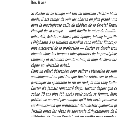
Dès 6 ans.
Si Buster et sa troupe ont fait du Nouveau Théâtre Moon
mode, il est temps de voir les choses en plus grand : m
dans la prestigieuse salle du théâtre de la Crystal Towe
Flanqué de sa troupe — dont Rosita la mère de famil
débordée, Ash la rockeuse porc-épique, Johnny le goril
l’éléphante à la timidité maladive sans oublier l’incroya
plus extraverti de la profession — Buster va devoir tr
chemin dans les bureaux inhospitaliers de la prestigieu
Company et atteindre son directeur, le loup du show-biz 
règne en véritable nabab.
Dans un effort désespéré pour attirer l’attention de Ji
soudainement un pari fou que Buster relève sur le cham
participer au spectacle le roi du rock, le lion Clay Cal
Buster n’a jamais rencontré Clay… surtout depuis que ce 
scène 10 ans plus tôt, après avoir perdu sa femme. Mais
préféré ne se rend pas compte qu’il fait cette promesse
surdimensionné qui préférerait défenestrer quelqu’un pl
Tiraillé entre les rêves de spectacle dithyrambique de 
littérales de Jimmy Crystal, qui en profite pour remplace