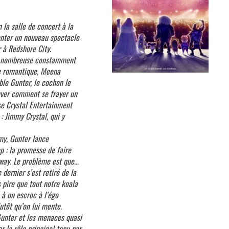
 la salle de concert à la
onter un nouveau spectacle
r à Redshore City.
le nombreuse constamment
le romantique, Meena
ble Gunter, le cochon le
ouver comment se frayer un
se Crystal Entertainment
: Jimmy Crystal, qui y
mmy, Gunter lance
p : la promesse de faire
loway. Le problème est que…
dernier s’est retiré de la
 pire que tout notre koala
 à un escroc à l’égo
utôt qu’on lui mente.
Gunter et les menaces quasi
r le rôle principal tenu par