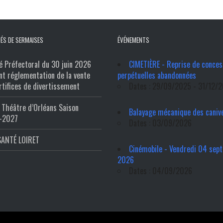
ÉS DE SERMAISES
ÉVÉNEMENTS
é Préfectoral du 30 juin 2026
CIMETIÈRE - Reprise de conces
nt réglementation de la vente
perpétuelles abandonnées
rtifices de divertissement
Dates : 29/09/2025 - 31/12/
Théâtre d’Orléans Saison
Balayage mécanique des caniv
-2027
Dates : 03/09/2026
SANTÉ LOIRET
Cinémobile - Vendredi 04 sep
2026
Dates : 04/09/2026