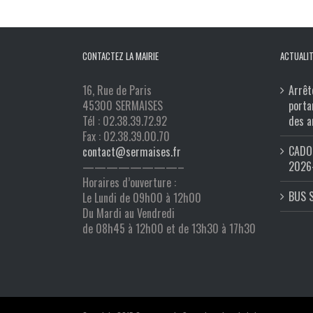
CONTACTEZ LA MAIRIE
ACTUALIT
16, Rue de Paris
Arrêt
45300 SERMAISES
porta
Tél : 02.38.39.72.92
des a
Fax : 02.38.39.00.70
CADO 
contact@sermaises.fr
2026
————————–
Horaires d’ouverture :
BUS 
Le Lundi de 09h00 à 12h00
Du Mardi au Vendredi
de 08h45 à 12h00 et de 13h30 à 17h30