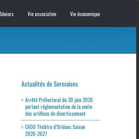
Séniors
Vie associative
Vie économique
Accueil
/
Cinémobile – TOUS EN SCÈNE 2
Actualités de Sermaises
Arrêté Préfectoral du 30 juin 2026
portant réglementation de la vente
des artifices de divertissement
CADO Théâtre d’Orléans Saison
2026-2027