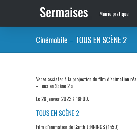
Passer
au
Mairie pratique
contenu
Cinémobile – TOUS EN SCÈNE 2
Venez assister à la projection du film d’animation ré
« Tous en Scène 2 ».
Le 28 janvier 2022 à 18h00.
TOUS EN SCÈNE 2
Film d’animation de Garth JENNINGS (1h50).