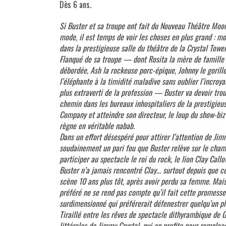
Dès 6 ans.
Si Buster et sa troupe ont fait du Nouveau Théâtre Moon
mode, il est temps de voir les choses en plus grand : m
dans la prestigieuse salle du théâtre de la Crystal Towe
Flanqué de sa troupe — dont Rosita la mère de famil
débordée, Ash la rockeuse porc-épique, Johnny le goril
l’éléphante à la timidité maladive sans oublier l’incroya
plus extraverti de la profession — Buster va devoir tr
chemin dans les bureaux inhospitaliers de la prestigieu
Company et atteindre son directeur, le loup du show-biz 
règne en véritable nabab.
Dans un effort désespéré pour attirer l’attention de Ji
soudainement un pari fou que Buster relève sur le cham
participer au spectacle le roi du rock, le lion Clay Cal
Buster n’a jamais rencontré Clay… surtout depuis que ce 
scène 10 ans plus tôt, après avoir perdu sa femme. Mais
préféré ne se rend pas compte qu’il fait cette promesse
surdimensionné qui préférerait défenestrer quelqu’un pl
Tiraillé entre les rêves de spectacle dithyrambique de 
littérales de Jimmy Crystal, qui en profite pour remplace