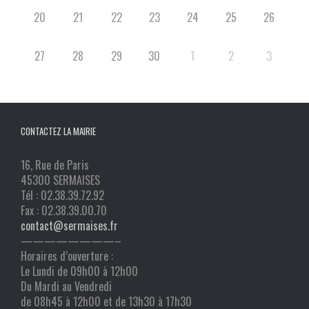
20
21
22
23
24
25
26
27
28
29
30
1
2
3
CONTACTEZ LA MAIRIE
16, Rue de Paris
45300 SERMAISES
Tél : 02.38.39.72.92
Fax : 02.38.39.00.70
contact@sermaises.fr
————————–
Horaires d’ouverture :
Le Lundi de 09h00 à 12h00
Du Mardi au Vendredi
de 08h45 à 12h00 et de 13h30 à 17h30