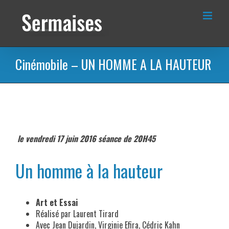
Passer
au
contenu
Cinémobile – UN HOMME A LA HAUTEUR
le vendredi 17 juin 2016 séance de 20H45
Un homme à la hauteur
Art et Essai
Réalisé par Laurent Tirard
Avec Jean Dujardin, Virginie Efira, Cédric Kahn