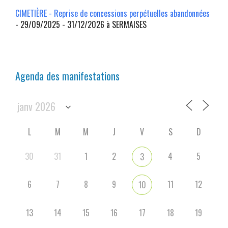
CIMETIÈRE - Reprise de concessions perpétuelles abandonnées
- 29/09/2025 - 31/12/2026 à SERMAISES
Agenda des manifestations
L
M
M
J
V
S
D
30
31
1
2
4
5
3
6
7
8
9
11
12
10
13
14
15
16
17
18
19