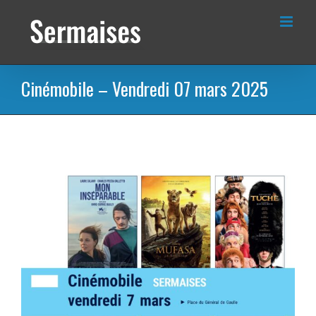
Passer
au
contenu
Cinémobile – Vendredi 07 mars 2025