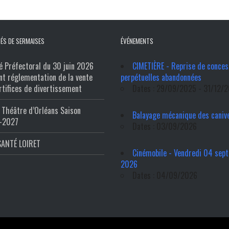
ÉS DE SERMAISES
ÉVÉNEMENTS
é Préfectoral du 30 juin 2026
CIMETIÈRE - Reprise de conces
nt réglementation de la vente
perpétuelles abandonnées
rtifices de divertissement
Dates : 29/09/2025 - 31/12/
Théâtre d’Orléans Saison
Balayage mécanique des caniv
-2027
Dates : 03/09/2026
SANTÉ LOIRET
Cinémobile - Vendredi 04 sep
2026
Dates : 04/09/2026