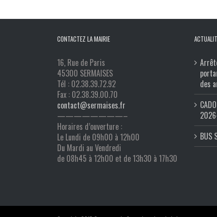
CONTACTEZ LA MAIRIE
ACTUALIT
16, Rue de Paris
Arrêt
45300 SERMAISES
porta
Tél : 02.38.39.72.92
des a
Fax : 02.38.39.00.70
CADO 
contact@sermaises.fr
2026
————————–
Horaires d’ouverture :
BUS 
Le Lundi de 09h00 à 12h00
Du Mardi au Vendredi
de 08h45 à 12h00 et de 13h30 à 17h30