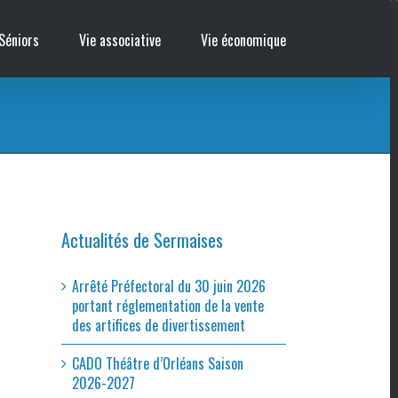
Séniors
Vie associative
Vie économique
Accueil
/
Cinémobile – Vendredi 22 mars 2024
Actualités de Sermaises
Arrêté Préfectoral du 30 juin 2026
portant réglementation de la vente
des artifices de divertissement
CADO Théâtre d’Orléans Saison
2026-2027