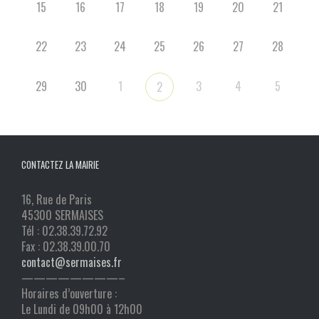
15
16
17
18
19
20
21
22
23
24
25
26
27
28
29
30
1
3
4
5
2
CONTACTEZ LA MAIRIE
16, Rue de Paris
45300 SERMAISES
Tél : 02.38.39.72.92
Fax : 02.38.39.00.70
contact@sermaises.fr
————————–
Horaires d’ouverture :
Le Lundi de 09h00 à 12h00