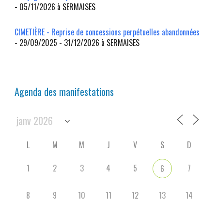
- 05/11/2026 à SERMAISES
CIMETIÈRE - Reprise de concessions perpétuelles abandonnées
- 29/09/2025 - 31/12/2026 à SERMAISES
Agenda des manifestations
L
M
M
J
V
S
D
1
2
3
4
5
7
6
8
9
10
11
12
13
14