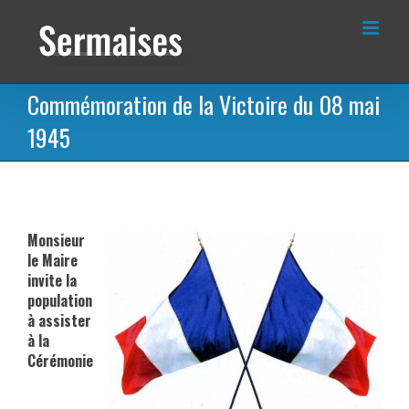
Passer
au
contenu
Commémoration de la Victoire du 08 mai
1945
Monsieur
le Maire
invite la
population
à assister
à la
Cérémonie