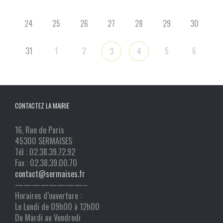
24
25
26
27
28
29
30
31
1
2
5
6
3
4
CONTACTEZ LA MAIRIE
16, Rue de Paris
45300 SERMAISES
Tél : 02.38.39.72.92
Fax : 02.38.39.00.70
contact@sermaises.fr
————————–
Horaires d’ouverture :
Le Lundi de 09h00 à 12h00
Du Mardi au Vendredi