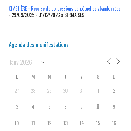
CIMETIÈRE - Reprise de concessions perpétuelles abandonnées
- 29/09/2025 - 31/12/2026 à SERMAISES
Agenda des manifestations
L
M
M
J
V
S
D
27
28
29
30
31
1
2
8
3
4
5
6
7
9
10
11
12
13
14
15
16