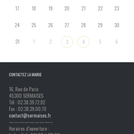
17
18
19
20
21
22
23
24
25
26
27
28
29
30
31
1
2
5
6
3
4
CONTACTEZ LA MAIRIE
16, Rue de Paris
45300 SERMAISES
Tél : 02.38.39.72.92
Fax : 02.38.39.00.70
contact@sermaises.fr
————————–
Horaires d’ouverture :