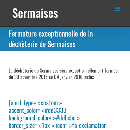
Passer
au
contenu
Fermeture exceptionnelle de la
déchèterie de Sermaises
La déchèterie de Sermaises sera exceptionnellement fermée
du 30 novembre 2015 au 04 janvier 2016 inclus
[alert type= »custom »
accent_color= »#dd3333″
background_color= »#ddbcbc »
border_size= »1px » icon= »fa-exclamation-