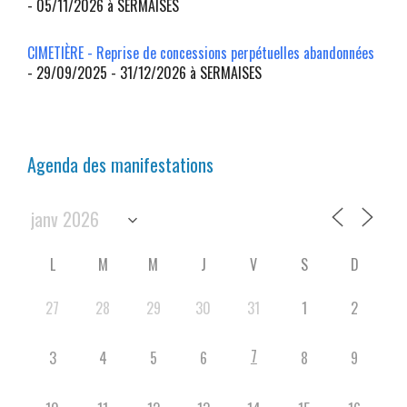
- 05/11/2026 à SERMAISES
CIMETIÈRE - Reprise de concessions perpétuelles abandonnées
- 29/09/2025 - 31/12/2026 à SERMAISES
Agenda des manifestations
L
M
M
J
V
S
D
27
28
29
30
31
1
2
7
3
4
5
6
8
9