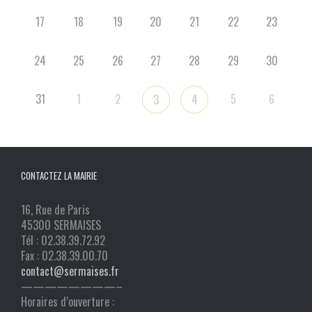
17
18
19
20
21
22
23
24
25
26
27
28
29
30
31
1
2
5
6
3
4
CONTACTEZ LA MAIRIE
16, Rue de Paris
45300 SERMAISES
Tél : 02.38.39.72.92
Fax : 02.38.39.00.70
contact@sermaises.fr
————————–
Horaires d’ouverture :