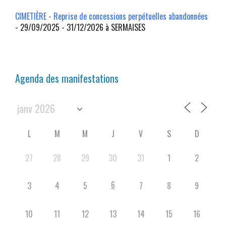
CIMETIÈRE - Reprise de concessions perpétuelles abandonnées
- 29/09/2025 - 31/12/2026 à SERMAISES
Agenda des manifestations
L
M
M
J
V
S
D
27
28
29
30
31
1
2
6
3
4
5
7
8
9
10
11
12
13
14
15
16