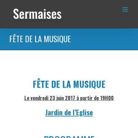
Passer
au
contenu
FÊTE DE LA MUSIQUE
FÊTE DE LA MUSIQUE
Le vendredi 23 juin 2017 à partir de 19H00
Jardin de l’Eglise
bcb