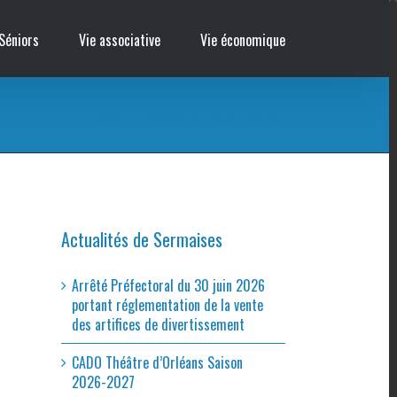
Séniors
Vie associative
Vie économique
Accueil
/
FÊTE NATIONALE DU 14 JUILLET
/
Sans titre 1
Actualités de Sermaises
Arrêté Préfectoral du 30 juin 2026
portant réglementation de la vente
des artifices de divertissement
CADO Théâtre d’Orléans Saison
2026-2027