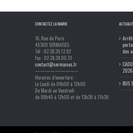
CONTACTEZ LA MAIRIE
ACTUALIT
16, Rue de Paris
Arrêt
45300 SERMAISES
porta
Tél : 02.38.39.72.92
des a
Fax : 02.38.39.00.70
CADO 
contact@sermaises.fr
2026
————————–
Horaires d’ouverture :
BUS 
Le Lundi de 09h00 à 12h00
Du Mardi au Vendredi
de 08h45 à 12h00 et de 13h30 à 17h30