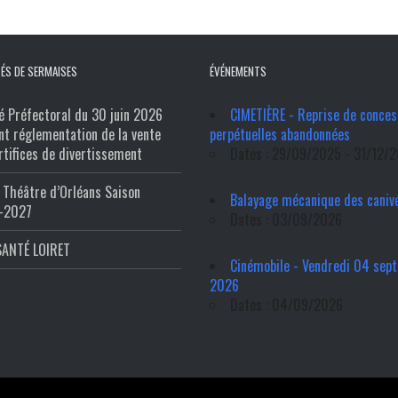
ÉS DE SERMAISES
ÉVÉNEMENTS
é Préfectoral du 30 juin 2026
CIMETIÈRE - Reprise de conces
nt réglementation de la vente
perpétuelles abandonnées
rtifices de divertissement
Dates : 29/09/2025 - 31/12/
Théâtre d’Orléans Saison
Balayage mécanique des caniv
-2027
Dates : 03/09/2026
SANTÉ LOIRET
Cinémobile - Vendredi 04 sep
2026
Dates : 04/09/2026