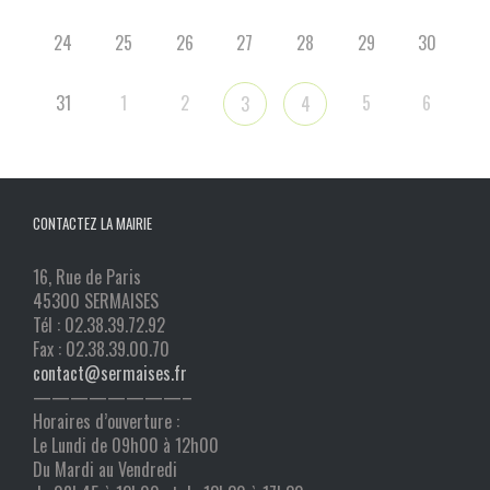
24
25
26
27
28
29
30
31
1
2
5
6
3
4
CONTACTEZ LA MAIRIE
16, Rue de Paris
45300 SERMAISES
Tél : 02.38.39.72.92
Fax : 02.38.39.00.70
contact@sermaises.fr
————————–
Horaires d’ouverture :
Le Lundi de 09h00 à 12h00
Du Mardi au Vendredi