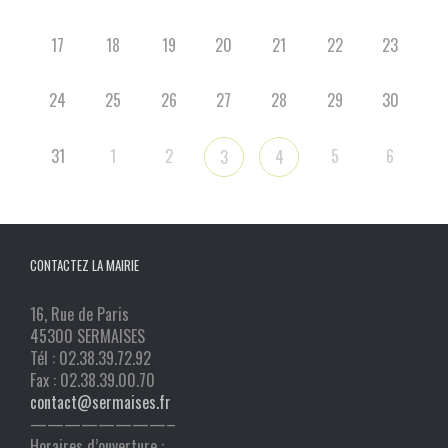
17
18
19
20
21
22
23
24
25
26
27
28
29
30
31
1
2
5
6
3
4
CONTACTEZ LA MAIRIE
16, Rue de Paris
45300 SERMAISES
Tél : 02.38.39.72.92
Fax : 02.38.39.00.70
contact@sermaises.fr
————————–
Horaires d’ouverture :