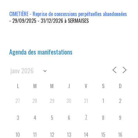
CIMETIÈRE - Reprise de concessions perpétuelles abandonnées
- 29/09/2025 - 31/12/2026 à SERMAISES
Agenda des manifestations
L
M
M
J
V
S
D
27
28
29
30
31
1
2
7
3
4
5
6
8
9
10
11
12
13
14
15
16