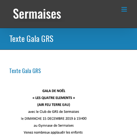
Passer
au
contenu
Texte Gala GRS
Texte Gala GRS